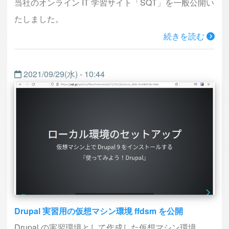
当社のオンライン IT 学習サイト「SQT」を一般公開い
たしました。
続きを読む
2021/09/29(水) - 10:44
Drupal 実習用の仮想マシン環境 ffdsm を公開
Drupal の実習環境として作成した仮想マシン環境